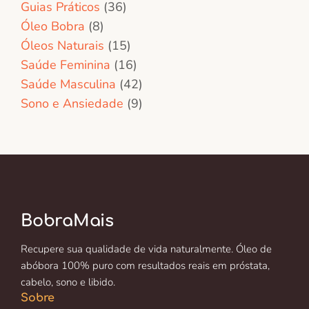
Guias Práticos
(36)
Óleo Bobra
(8)
Óleos Naturais
(15)
Saúde Feminina
(16)
Saúde Masculina
(42)
Sono e Ansiedade
(9)
BobraMais
Recupere sua qualidade de vida naturalmente. Óleo de
abóbora 100% puro com resultados reais em próstata,
cabelo, sono e libido.
Sobre