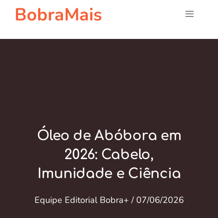
Pular
BobraMais
Menu
para
o
conteúdo
Óleo de Abóbora em
2026: Cabelo,
Imunidade e Ciência
Equipe Editorial Bobra+
/
07/06/2026