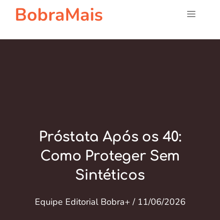
Pular
BobraMais
Menu
para
o
conteúdo
Próstata Após os 40:
Como Proteger Sem
Sintéticos
Equipe Editorial Bobra+
/
11/06/2026